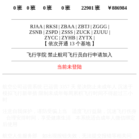
0 班
0 班
0 班
0 班
22901 班
￥886984
RJAA | RKSI | ZBAA | ZBTJ | ZGGG |
ZSNB | ZSPD | ZSSS | ZUCK | ZUUU |
ZYCC | ZYHB | ZYTX |
【 依次开通 13 个基地 】
飞行学院 禁止航司飞行员自行申请加入
当前未登陆
航空公司运营系统 已运营 3357 天 坚决防止未成年人 沉迷于
模拟飞行新举措 限制未成年每周累积飞行时间不得超过三小
时
注意自我保护，谨防受骗上当 适度飞行益脑，沉迷飞行伤身
合理安排时间，享受健康生活 本系统适合成年人微信绑定
后使用
航空人生服务部 如出现按钮失效，无法提交报错等相关问