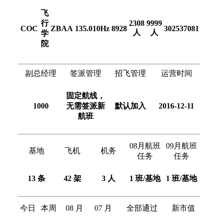
飞
行
2308
9999
COC
ZBAA
135.010Hz
8928
302537081
人
人
学
院
副总经理
签派管理
招飞管理
运营时间
固定航线，
1000
无需签派新
默认加入
2016-12-11
航班
08月航班
09月航班
基地
飞机
机务
任务
任务
13 条
42 架
3 人
1 班/基地
1 班/基地
今日
本周
08 月
07 月
全部通过
新市值