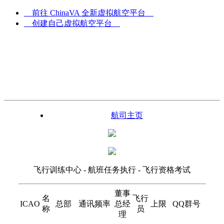
前往 ChinaVA 全新虚拟航空平台
创建自己虚拟航空平台
UTC
10:39:40
z
航司主页
飞行训练中心 - 航班任务执行 - 飞行资格考试
董事
名
飞行
ICAO
总部
通讯频率
总经
上限
QQ群号
称
员
理