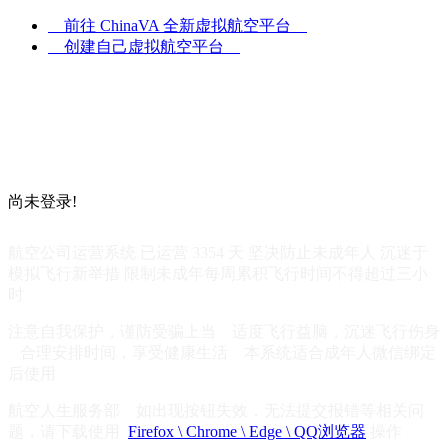
前往 ChinaVA 全新虚拟航空平台
创建自己虚拟航空平台
UTC
05:50:58
z
尚未登录!
航空公司运营系统 已运营 3354 天 坚决防止未成年人 沉迷于
模拟飞行新举措 限制未成年每周累积飞行时间不得超过三小
时
注意自我保护，谨防受骗上当 适度飞行益脑，沉迷飞行伤身
合理安排时间，享受健康生活 本系统适合成年人微信绑定
后使用
航空人生服务部 如出现按钮失效，无法提交报错等相关问
题，请下载使用
Firefox \ Chrome \ Edge \ QQ浏览器
操作