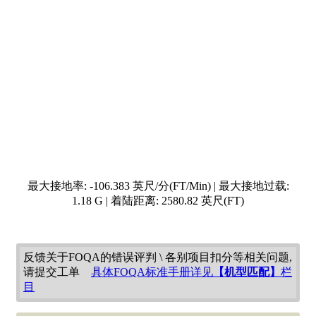
2025-10-16 12:55:46 襟翼 0 | 3820ft | 221 节
2025-10-16 13:18:21 巡航 @ 气压高=32089.36 | 表速
=254.33 | 地速=414
2025-10-17 11:33:36 扰流板 预位
2025-10-17 11:43:12 襟翼 1 | 2110ft | 199 节
2025-10-17 11:45:35 襟翼 2 | 1980ft | 181 节
2025-10-17 11:48:31 起落架放下 @ 178 节 | 1990 英尺
2025-10-17 11:48:36 滑行灯开启 在 1980 英尺
2025-10-17 11:48:41 襟翼 4 | 1970ft | 167 节
2025-10-17 11:49:17 襟翼 5 | 1960ft | 151 节
2025-10-17 11:49:18 襟翼 6 | 1960ft | 151 节
2025-10-17 11:49:18 襟翼 8 | 1960ft | 150 节
2025-10-17 11:52:15 高度记录 / 场压高=310 英尺 , 修压高
度=50 英尺 , 速度=140 节
2025-10-17 11:52:25 进港 @ 136.74 节 / 场压高=259.7 ft /
地面高=2.94 ft / 襟翼位=8 / 航向=96 度 / 坡度=0.7
到达气象报文= EIDW 170330Z 11006KT 080V170 9999
反馈关于FOQA的错误评判 \ 各别项目扣分等相关问题,
OVC016 11/08 Q1026 NOSIG
请提交工单
具体FOQA标准手册详见
【机型匹配】
栏
到达机场天气= 风速风向 0 at 2
目
到达机场坐标= 53.4365/ -6.2701
2025-10-17 11:52:25 接地飞机重量=153519 kg
接地燃油量