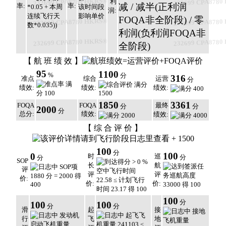
232699 CPA8780 HKRS®
232699 CPA8780
利
率:
率:
润:
232699 CPA8780 HKRS®
232699 CPA8780
232699 CPA8780 HKRS®
232699 CPA8780
【 航 班 绩 效 】
95
1100
%
分
316
准点
综合
运营
分
绩效:
绩效:
绩效:
1850
3361
FOQA
FOQA
最终
分
分
2000
分
总分:
绩效:
绩效:
【 综 合 评 价 】
100
分
100
0
时
巡
分
分
SOP
长
航
评
评
评
价:
价:
价:
100
分
100
100
分
分
滑
起
接
行
飞
地