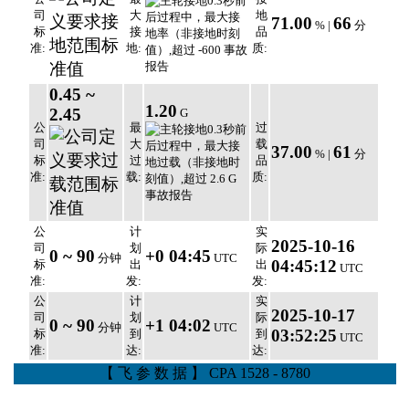
司
大
地
71.00
66
% |
分
标
接
品
准:
地:
质:
0.45 ~
1.20
2.45
G
公
最
过
司
大
载
37.00
61
% |
分
标
过
品
准:
载:
质:
公
计
实
2025-10-16
司
划
际
0 ~ 90
+0 04:45
分钟
UTC
04:45:12
标
出
出
UTC
准:
发:
发:
公
计
实
2025-10-17
司
划
际
0 ~ 90
+1 04:02
分钟
UTC
03:52:25
标
到
到
UTC
准:
达:
达:
【 飞 参 数 据 】 CPA 1528 - 8780