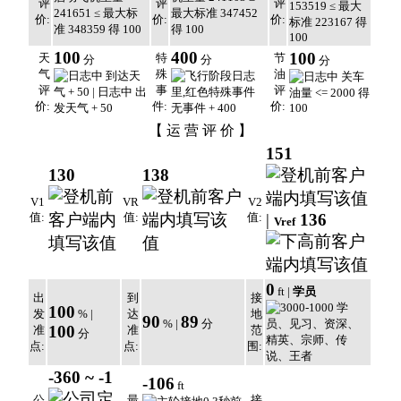
评
评
评
价:
价:
价:
100
400
100
天
特
节
分
分
分
气
殊
油
评
事
评
价:
件:
价:
【 运 营 评 价 】
151
130
138
V1
VR
V2
值:
值:
值:
|
136
Vref
0
ft |
学员
出
到
接
100
发
% |
达
地
90
89
% |
分
100
准
准
范
分
点:
点:
围:
-360 ~ -1
-106
ft
公
最
接