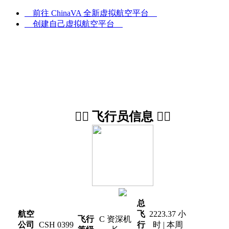
前往 ChinaVA 全新虚拟航空平台
创建自己虚拟航空平台
UTC
13:04:54
z
👨‍✈️ 飞行员信息 👨‍✈️
总
航空
飞
2223.37 小
飞行
C 资深机
公司
CSH 0399
行
时 | 本周