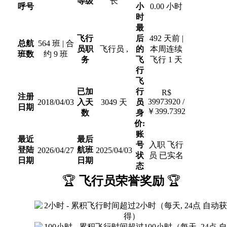
等级
长
呼号
小
0.00 小时
时
最
飞行
后
492 天前 |
总航
564 班 | 合
员职
飞行员 ,
的
本周连续
班数
约 9 班
务
飞
飞行 1 天
行
飞
已加
行
R$
注册
39973920 /
2018/04/03
入天
3049 天
员
日期
￥399.7392
数
身
价:
账
最近
最后
号
入职 飞行
登陆
航班
2026/04/27
2025/04/03
状
员 已实名
日期
日期
态
🏆
飞行员荣誉奖励
🏆