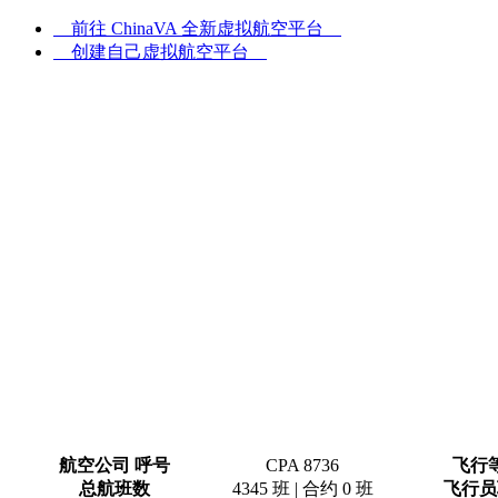
前往 ChinaVA 全新虚拟航空平台
创建自己虚拟航空平台
UTC
07:10:23
z
航空公司 呼号
CPA 8736
飞行
总航班数
4345 班 | 合约 0 班
飞行员