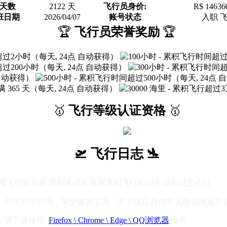
天数
2122 天
飞行员身价:
R$ 14636
班日期
2026/04/07
账号状态
入职 
🏆
飞行员荣誉奖励
🏆
🥇
飞行等级认证资格
🥇
🛫 飞行日志 🛬
迷于模拟飞行新举措 限制未成年每周累积飞行时间不得超过三小时
 合理安排时间，享受健康生活 本系统适合成年人微信绑定后
，请下载使用
Firefox \ Chrome \ Edge \ QQ浏览器
操作