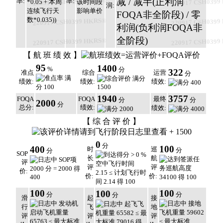
220917 CSH0399 HKRS®
220917 CSH0399
率:
率:
润:
220917 CSH0399 HKRS®
220917 CSH0399
220917 CSH0399 HKRS®
220917 CSH0399
【 航 班 绩 效 】
95
1400
%
分
322
准点
综合
运营
分
绩效:
绩效:
绩效:
1940
3757
FOQA
FOQA
最终
分
分
2000
分
总分:
绩效:
绩效:
【 综 合 评 价 】
0
分
100
400
时
巡
分
分
SOP
长
航
评
评
评
价:
价:
价:
100
100
100
分
分
分
滑
起
接
行
飞
地
评
评
评