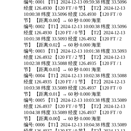
编号: 0001 【T1】2024-12-13 09:59:38 纬度 33.5096
2024-12-13 12:25:36 停机刹车释放
经度 126.4930 【120 FT / 0 节】 【T2】2024-12-13
2024-12-13 12:25:53 襟翼 6 | 70ft | 39 节
10:00:38 纬度 33.5096 经度 126.4930 【120 FT / 0
2024-12-13 12:25:54 襟翼 5 | 70ft | 39 节
节】 【距离:0.00】→ 60 秒 0.000 海里
2024-12-13 12:25:54 襟翼 4 | 70ft | 39 节
编号: 0002 【T1】2024-12-13 10:00:38 纬度 33.5096
2024-12-13 12:25:54 襟翼 3 | 70ft | 39 节
经度 126.4930 【120 FT / 0 节】 【T2】2024-12-13
2024-12-13 12:25:55 襟翼 2 | 70ft | 38 节
10:01:38 纬度 33.5093 经度 126.4932 【120 FT / 2
2024-12-13 12:25:55 襟翼 1 | 70ft | 38 节
节】 【距离:0.02】→ 60 秒 0.000 海里
2024-12-13 12:25:55 襟翼 0 | 70ft | 38 节
编号: 0003 【T1】2024-12-13 10:01:38 纬度 33.5093
2024-12-13 12:25:59 到港滑行
经度 126.4932 【120 FT / 2 节】 【T2】2024-12-13
2024-12-13 12:27:45 停机刹车设定
10:02:38 纬度 33.5088 经度 126.4935 【120 FT / 1
2024-12-13 12:27:54 发动机 1 关闭
节】 【距离:0.03】→ 60 秒 0.001 海里
关车飞机重量=59558 kg
关车燃油量
=1670 kg
编号: 0004 【T1】2024-12-13 10:02:38 纬度 33.5088
2024-12-13 12:27:55 发动机 2 关闭
经度 126.4935 【120 FT / 1 节】 【T2】2024-12-13
HKRS COC Client v. 7.0.1.4
10:03:38 纬度 33.5089 经度 126.4937 【120 FT / 0
-------------------------航空人生 COC FOQA监
节】 【距离:0.01】→ 60 秒 0.000 海里
测:ZIBOB738_v7---------------------------
编号: 0005 【T1】2024-12-13 10:03:38 纬度 33.5089
经度 126.4937 【120 FT / 0 节】 【T2】2024-12-13
[
- 登机准备 -
SOP (刹车拉上>90Sec) 得分 120/
进入于
10:04:38 纬度 33.5089 经度 126.4937 【120 FT / 0
2024/12/13 09:58:38 ]
节】 【距离:0.00】→ 60 秒 0.000 海里
发动机状态. 30 / 30 分
编号: 0006 【T1】2024-12-13 10:04:38 纬度 33.5089
着陆灯状态. 20 / 20 分
经度 126.4937 【120 FT / 0 节】 【T2】2024-12-13