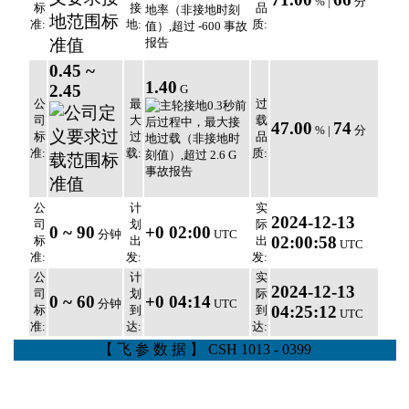
% |
分
标
接
品
准:
地:
质:
0.45 ~
1.40
2.45
G
公
最
过
司
大
载
47.00
74
% |
分
标
过
品
准:
载:
质:
公
计
实
2024-12-13
司
划
际
0 ~ 90
+0 02:00
分钟
UTC
02:00:58
标
出
出
UTC
准:
发:
发:
公
计
实
2024-12-13
司
划
际
0 ~ 60
+0 04:14
分钟
UTC
04:25:12
标
到
到
UTC
准:
达:
达:
【 飞 参 数 据 】 CSH 1013 - 0399