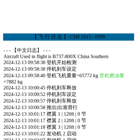
【 飞 行 日 志 】 CSH 1013 - 0399
- - - 【中文日志】 - - -
Aircraft Used in flight is B737-800X China Southern
2024-12-13 09:58:38 登机开始检测
2024-12-13 09:58:38 停机刹车设定
2024-12-13 09:58:40 登机飞机重量=65772 kg
登机燃油量
=7882 kg
2024-12-13 10:00:45 停机刹车释放
2024-12-13 10:00:52 停机刹车设定
2024-12-13 10:00:57 停机刹车释放
2024-12-13 10:00:58 推出|出港滑行
2024-12-13 10:01:17 襟翼 1 | 120ft | 0 节
2024-12-13 10:01:17 襟翼 2 | 120ft | 0 节
2024-12-13 10:01:18 襟翼 3 | 120ft | 0 节
2024-12-13 10:01:22 发动机 2 启动