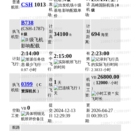
0 级
普通
CSH
1013
发
达
220917 CSH0399 HKRS®
220917 CSH0399
高崎国际机场 )
0
航班:
机
机
级
场:
场:
220917 CSH0399 HKRS®
220917 CSH0399
B738
计
计
(CSH-1787)
220917 CSH0399 HKRS®
220917 CSH0399
执飞
划
划
34100
694
0 级
ft
海里
机型:
高
距
220917 CSH0399 HKRS®
220917 CSH0399
度:
离:
220917 CSH0399 HKRS®
220917 CSH0399
2:14:00
2:23:00
空
有
2:15:00
计划
中
效
220917 CSH0399 HKRS®
220917 CSH0399
飞行:
飞
飞
行:
行:
220917 CSH0399 HKRS®
220917 CSH0399
26800.00
VB
连
机
1
12000
天
（
/ 小时
0399
执飞
（ C
续
组
220917 CSH0399 HKRS®
220917 CSH0399
）
机组:
飞
工
资深机长 ）
行:
资:
220917 CSH0399 HKRS®
220917 CSH0399
提
更
0
VB
2024-12-13
2026-04-27
220917 CSH0399 HKRS®
220917 CSH0399
空勤
交
新
12:29:39
00:39:15
工资:
日
日
期:
期:
220917 CSH0399 HKRS®
220917 CSH0399
航路