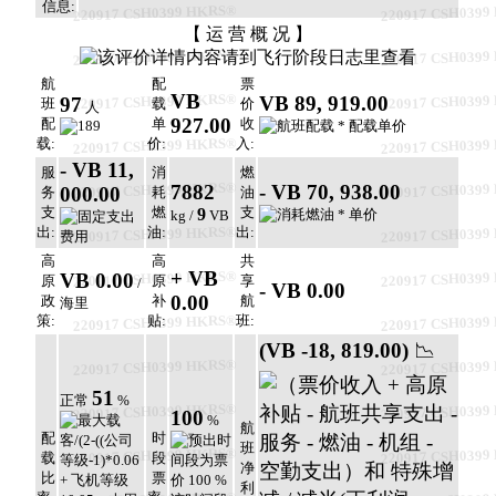
信息:
220917 CSH0399 HKRS®
220917 CSH0399
【 运 营 概 况 】
220917 CSH0399 HKRS®
220917 CSH0399
航
配
票
VB
220917 CSH0399 HKRS®
220917 CSH0399
VB 89, 919.00
97
班
载
价
人
927.00
配
单
收
220917 CSH0399 HKRS®
220917 CSH0399
载:
价:
入:
- VB 11,
服
消
燃
220917 CSH0399 HKRS®
220917 CSH0399
7882
- VB 70, 938.00
000.00
务
耗
油
支
燃
支
9
kg /
VB
220917 CSH0399 HKRS®
220917 CSH0399
出:
油:
出:
高
高
共
+ VB
220917 CSH0399 HKRS®
220917 CSH0399
VB 0.00
原
原
享
/
- VB 0.00
0.00
政
补
航
海里
220917 CSH0399 HKRS®
220917 CSH0399
策:
贴:
班:
(VB -18, 819.00)
📉
220917 CSH0399 HKRS®
220917 CSH0399
51
正常
%
220917 CSH0399 HKRS®
220917 CSH0399
100
%
航
配
时
班
220917 CSH0399 HKRS®
220917 CSH0399
载
段
净
比
票
利